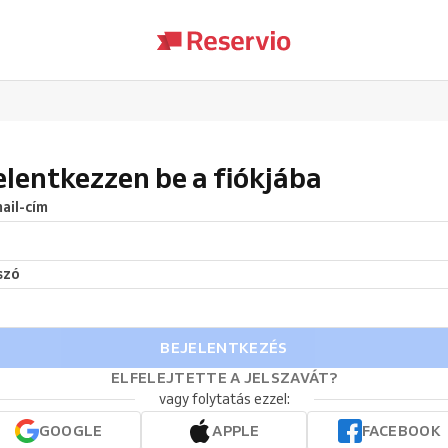
elentkezzen be a fiókjába
ail-cím
szó
BEJELENTKEZÉS
ELFELEJTETTE A JELSZAVÁT?
vagy folytatás ezzel:
GOOGLE
APPLE
FACEBOOK