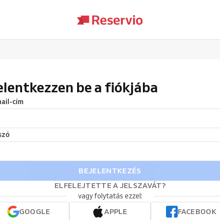
elentkezzen be a fiókjába
ail-cím
szó
BEJELENTKEZÉS
ELFELEJTETTE A JELSZAVÁT?
vagy folytatás ezzel:
GOOGLE
APPLE
FACEBOOK