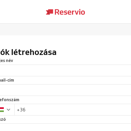
iók létrehozása
jes név
ail-cím
lefonszám
szó