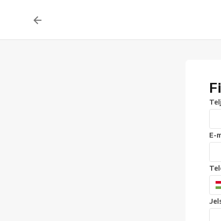
F
Tel
E-m
Te
Jel