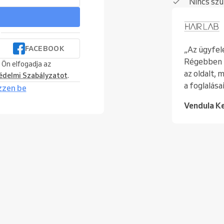
Nincs sz
FACEBOOK
„Az ügyfele
Régebben n
 Ön elfogadja az
az oldalt, 
édelmi Szabályzatot
.
a foglalása
zzen be
Vendula K