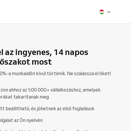
el az ingyenes, 14 napos
őszakot most
0%-a munkaidőn kívül történik. Ne szalassza el őket!
zon ahhoz az 500 000+ vállalkozáshoz, amelyek
órákat takarítanak meg
att beállítható, és jöhetnek az első foglalások
lgálat az Ön nyelvén