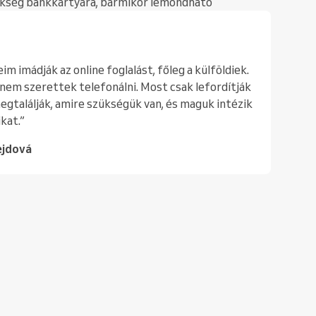
ükség bankkártyára, bármikor lemondható
im imádják az online foglalást, főleg a külföldiek.
em szerettek telefonálni. Most csak lefordítják
megtalálják, amire szükségük van, és maguk intézik
ikat.”
ejdová