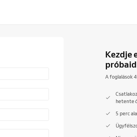
Kezdje 
próbaid
A foglalások 4
Csatlakoz
hetente 
5 perc al
Ügyfélszo