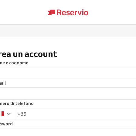
rea un account
me e cognome
ail
ero di telefono
ssword