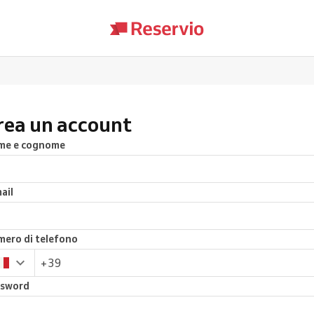
rea un account
me e cognome
ail
ero di telefono
ssword