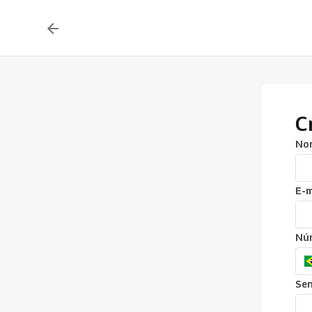
C
No
E-m
Núm
Se