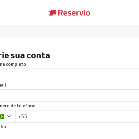
rie sua conta
me completo
ail
ero de telefone
nha