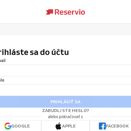
rihláste sa do účtu
ail
lo
PRIHLÁSIŤ SA
ZABUDLI STE HESLO?
alebo pokračovať s
GOOGLE
APPLE
FACEBOOK