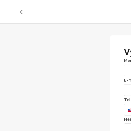
V
Men
E-m
Tel
Hes