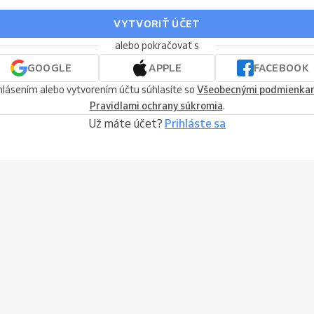
VYTVORIŤ ÚČET
alebo pokračovať s
GOOGLE
APPLE
FACEBOOK
hlásením alebo vytvorením účtu súhlasíte so
Všeobecnými podmienka
Pravidlami ochrany súkromia
.
Už máte účet?
Prihláste sa