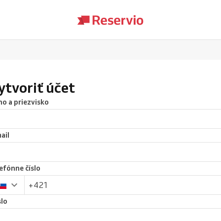
ytvoriť účet
o a priezvisko
ail
efónne číslo
lo