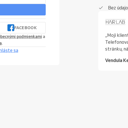
Bez údajo
FACEBOOK
„Moji klient
becnými podmienkami
a
Telefonovan
a
.
stránku, ná
hláste sa
Vendula K