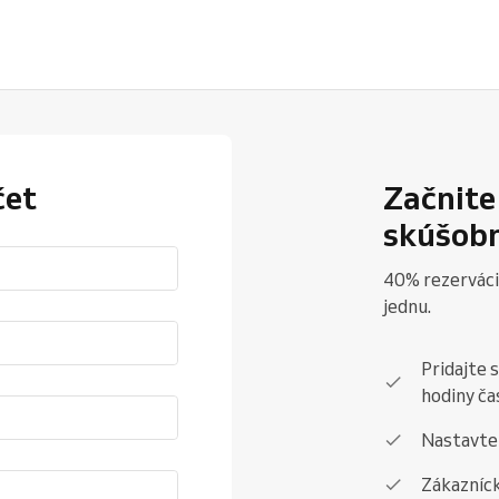
čet
Začnite
skúšobn
40% rezerváci
jednu.
Pridajte 
hodiny ča
Nastavte 
Zákazníc