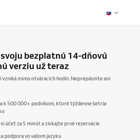
 svoju bezplatnú 14-dňovú
ú verziu už teraz
í vzniká mimo otváracích hodín. Neprepásnite ani
sa k 500 000+ podnikom, ktoré týždenne šetria
su
si účet za 5 minút a získajte prvé rezervácie
ka podpora vo vašom jazyku