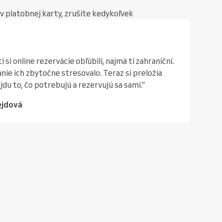
v platobnej karty, zrušíte kedykoľvek
i si online rezervácie obľúbili, najmä tí zahraniční.
ie ich zbytočne stresovalo. Teraz si preložia
jdu to, čo potrebujú a rezervujú sa sami.“
ejdová