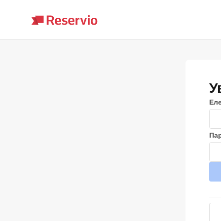
У
Ел
Па