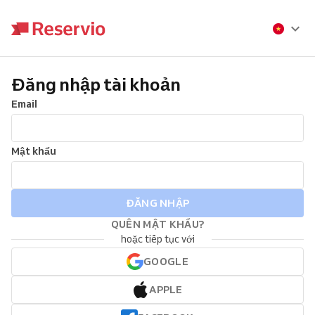
Đăng nhập tài khoản
Email
Mật khẩu
ĐĂNG NHẬP
QUÊN MẬT KHẨU?
hoặc tiếp tục với
GOOGLE
APPLE